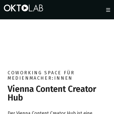
Skip
Skip
Skip
to
to
to
main
content
footer
navigation
Vienna
Content
Creator
COWORKING SPACE FÜR
MEDIENMACHER:INNEN
Hub
Vienna Content Creator
Hub
Der Vienna Content Creator Hub ist eine