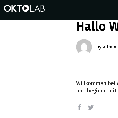
Skip
Skip
Skip
to
to
to
main
content
footer
Hallo W
navigation
by
admin
Willkommen bei Wo
und beginne mit